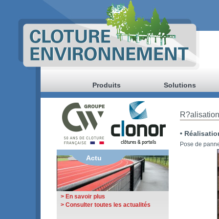
Produits
Solutions
R?alisatio
• Réalisati
Pose de panne
Actu
> En savoir plus
> Consulter toutes les actualités