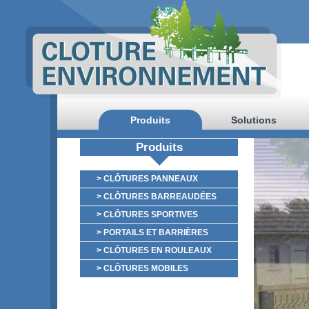
Produits
Solutions
Produits
> CLÔTURES PANNEAUX
> CLÔTURES BARREAUDÉES
> CLÔTURES SPORTIVES
> PORTAILS ET BARRIÈRES
> CLÔTURES EN ROULEAUX
> CLÔTURES MOBILES