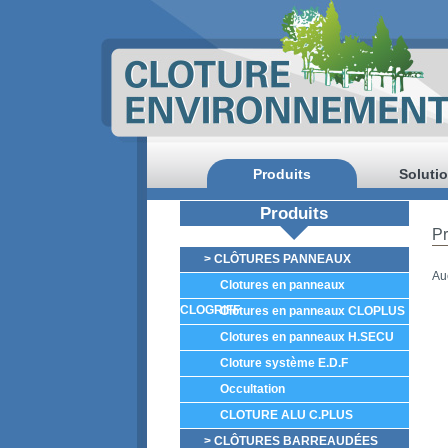
Produits
Soluti
Produits
Pr
> CLÔTURES PANNEAUX
Au
Clotures en panneaux
CLOGRIFF
Clotures en panneaux CLOPLUS
Clotures en panneaux H.SECU
Cloture système E.D.F
Occultation
CLOTURE ALU C.PLUS
> CLÔTURES BARREAUDÉES