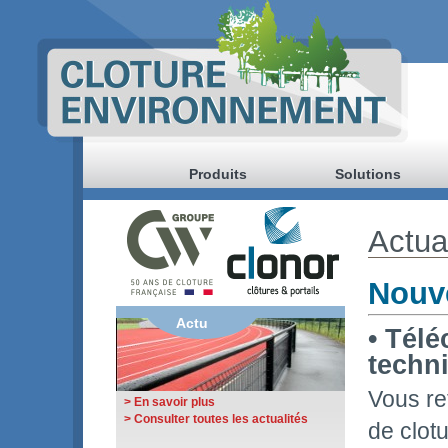
Produits
Solutions
Actua
Nouve
Actu
• Tél
techni
Vous re
> En savoir plus
> Consulter toutes les actualités
de clotu